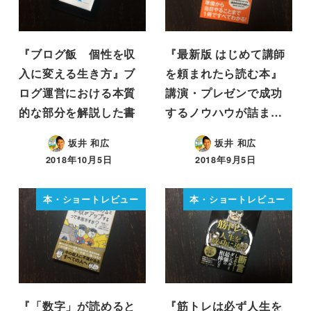
『ブログ飯 個性を収
『最新版 はじめて講師
入に変える生き方』ブ
を頼まれたら読む本』
ログ運営における本質
講演・プレゼンで成功
的な部分を解説した書
するノウハウが詰ま…
坂井 和広
坂井 和広
2018年10月5日
2018年9月5日
本・ショートレビュー
本・ショートレビュー
『「数字」が読めると
『筋トレは必ず人生を