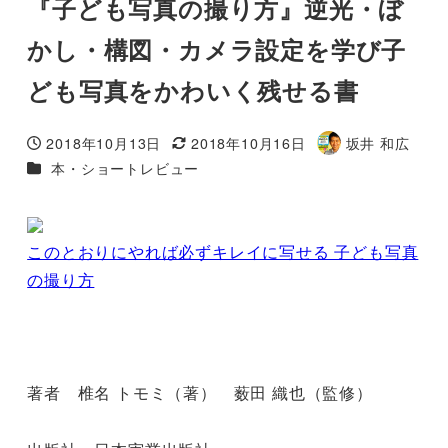
『子ども写真の撮り方』逆光・ぼ
かし・構図・カメラ設定を学び子
ども写真をかわいく残せる書
2018年10月13日
2018年10月16日
坂井 和広
投稿日
更新日
著
カテゴリー
本・ショートレビュー
者
このとおりにやれば必ずキレイに写せる 子ども写真
の撮り方
著者 椎名 トモミ（著） 薮田 織也（監修）