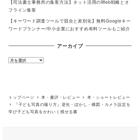
【司法書士事務所の集客方法】ネット活用のWeb戦略とオ
フライン集客
【キーワード調査ツールで競合と差別化】無料Googleキー
ワードプランナー/中小企業におすすめ有料ツールもご紹介
アーカイブ
ア
ー
カ
イ
ブ
トップページ
本・書評・レビュー
本・ショートレビュー
『子ども写真の撮り方』逆光・ぼかし・構図・カメラ設定を
学び子ども写真をかわいく残せる書