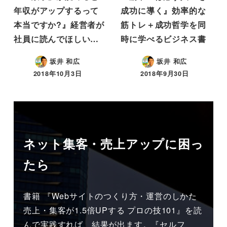
年収がアップするって
成功に導く』効率的な
本当ですか?』経営者が
筋トレ＋成功哲学を同
社員に読んでほしい…
時に学べるビジネス書
坂井 和広
坂井 和広
2018年10月3日
2018年9月30日
ネット集客・売上アップに困っ
たら
書籍 『Webサイトのつくり方・運営のしかた
売上・集客が1.5倍UPする プロの技101』を読
んで実践すれば、結果が出ます。『セルフ