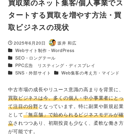
買取業のネット集客/個人事業でス
タートする買取を増やす方法・買
取ビジネスの現状
2025年6月20日
坂井 和広
投稿日
著
カテゴリー
Webサイト制作・WordPress
者
カテゴリー
SEO・ロングテール
カテゴリー
PPC広告 リスティング・ディスプレイ
カテゴリー
カテゴリー
SNS・外部サイト
Web集客の考え方・マインド
中古市場の成長やリユース意識の高まりを背景に、
買取ビジネスは今、多くの個人・中小事業者にとっ
て注目の分野
となっています。特に副業や新規起業
として
「無店舗」で始められるビジネスモデルが確
立
されつつあり、初期投資も少なく、柔軟な働き方
が可能です。